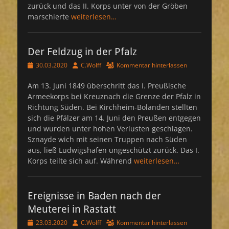
zurück und das II. Korps unter von der Gröben
marschierte
weiterlesen…
Der Feldzug in der Pfalz
Veröffentlicht
Autor
30.03.2020
C.Wolff
Kommentar hinterlassen
am
Am 13. Juni 1849 überschritt das I. Preußische
Armeekorps bei Kreuznach die Grenze der Pfalz in
Richtung Süden. Bei Kirchheim-Bolanden stellten
sich die Pfälzer am 14. Juni den Preußen entgegen
und wurden unter hohen Verlusten geschlagen.
Sznayde wich mit seinen Truppen nach Süden
aus, ließ Ludwigshafen ungeschützt zurück. Das I.
Korps teilte sich auf. Während
weiterlesen…
Ereignisse in Baden nach der
Meuterei in Rastatt
Veröffentlicht
Autor
23.03.2020
C.Wolff
Kommentar hinterlassen