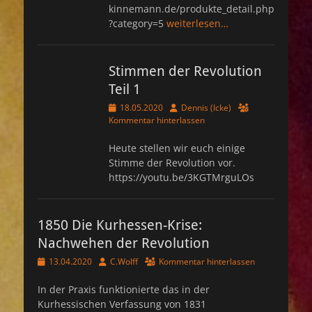
kinnemann.de/produkte_detail.php
?category=5
weiterlesen…
Stimmen der Revolution
Teil 1
Veröffentlicht
Autor
18.05.2020
Dennis (Icke)
am
Kommentar hinterlassen
Heute stellen wir euch einige
Stimme der Revolution vor.
https://youtu.be/3KGTMrguLOs
1850 Die Kurhessen-Krise:
Nachwehen der Revolution
Veröffentlicht
Autor
13.04.2020
C.Wolff
Kommentar hinterlassen
am
In der Praxis funktionierte das in der
Kurhessischen Verfassung von 1831