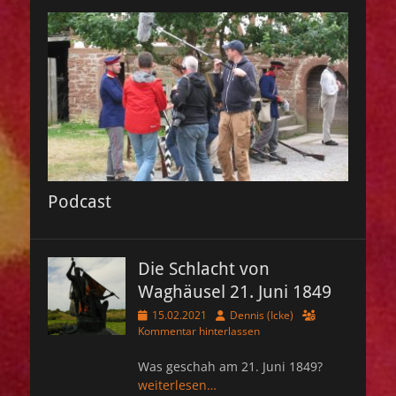
Podcast
Die Schlacht von
Waghäusel 21. Juni 1849
Veröffentlicht
Autor
15.02.2021
Dennis (Icke)
am
Kommentar hinterlassen
Was geschah am 21. Juni 1849?
weiterlesen…