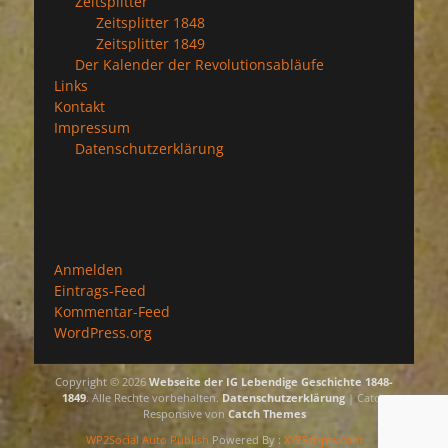
Zeitsplitter
Zeitsplitter 1848
Zeitsplitter 1849
Der Kalender der Revolutionsabläufe
Links
Kontakt
Impressum
Datenschutzerklärung
Anmelden
Eintrags-Feed
Kommentar-Feed
WordPress.org
Copyright © 2026
Webseite der IG Lebendige Geschichte 1848-
1849
. Alle Rechte vorbehalten.
Datenschutzerklärung
| Catch
Responsive von
Catch Themes
WP2Social Auto Publish
Powered By :
XYZScripts.com