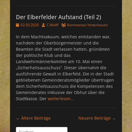
Der Elberfelder Aufstand (Teil 2)
Veröffentlicht
Autor
02.03.2020
C.Wolff
Kommentar hinterlassen
am
In dem Machtvakuum, welches entstanden war,
nachdem der Oberbürgermeister und die
Beamten die Stadt verlassen hatten, gründeten
der politische Klub und das
Landwehrmännerkomitee am 10. Mai einen
„Sicherheitsausschuss“. Dieser übernahm die
ausführende Gewalt in Elberfeld. Die in der Stadt
gebliebenen Gemeinderatsmitglieder übertrugen
dem Sicherheitsausschuss die Kompetenzen des
Gemeinderates inklusive der Obhut über die
Stadtkasse. Der
weiterlesen…
Beitragsnavigation
←
Ältere Beiträge
Neuere Beiträge
→
Suchen