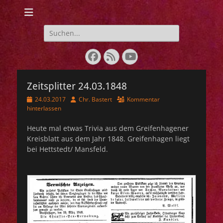
Webseite der IG
Lebendige
Suchen
nach:
Geschichte 1848-
Facebook
Feed
YouTube
1849
Zeitsplitter 24.03.1848
Veröffentlicht
Autor
24.03.2017
Chr. Bastert
Kommentar
am
hinterlassen
Heute mal etwas Trivia aus dem Greifenhagener
Kreisblatt aus dem Jahr 1848. Greifenhagen liegt
bei Hettstedt/ Mansfeld.