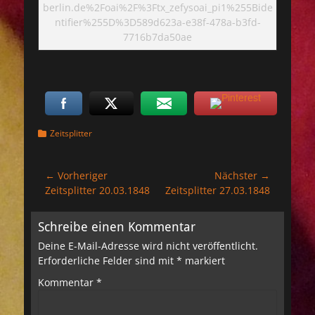
berlin.de%2Foai%2F%3Ftx_zefysoai_pi1%255Bide
ntifier%255D%3D589d623a-e38f-478a-b3fd-
7716b7da50ae
Kategorien
Zeitsplitter
Beitragsnavigation
← Vorheriger
Nächster →
Vorheriger
Nächster
Zeitsplitter 20.03.1848
Zeitsplitter 27.03.1848
Beitrag:
Beitrag:
Schreibe einen Kommentar
Deine E-Mail-Adresse wird nicht veröffentlicht.
Erforderliche Felder sind mit
*
markiert
Kommentar
*