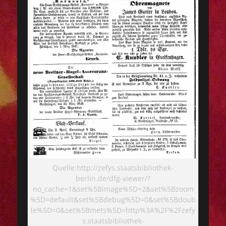
Quelle:http://zefys.staatsbibliothek-
berlin.de/dfg-viewer/?
no_cache=1&set%5Bimage%5D=2&set%5Bzoom
%5D=default&set%5Bdebug%5D=0&set%5Bdoub
le%5D=0&set%5Bmets%5D=http%3A%2F%2Fzefy
s.staatsbibliothek-