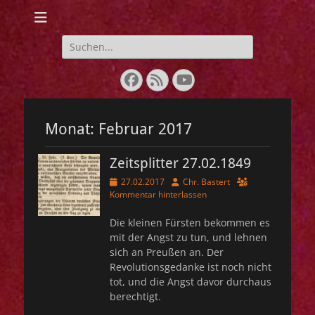
Webseite der IG
Lebendige
Suchen
nach:
Geschichte 1848-
Facebook
Feed
YouTube
1849
Monat:
Februar 2017
Zeitsplitter 27.02.1849
Veröffentlicht
Autor
27.02.2017
Chr. Bastert
am
Kommentar hinterlassen
Die kleinen Fürsten bekommen es
mit der Angst zu tun, und lehnen
sich an Preußen an. Der
Revolutionsgedanke ist noch nicht
tot, und die Angst davor durchaus
berechtigt.