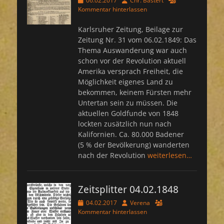
06.02.2017
Chr. Bastert
am
Kommentar hinterlassen
Karlsruher Zeitung, Beilage zur
Zeitung Nr. 31 vom 06.02.1849: Das
Thema Auswanderung war auch
schon vor der Revolution aktuell
Amerika versprach Freiheit, die
Möglichkeit eigenes Land zu
bekommen, keinem Fürsten mehr
Untertan sein zu müssen. Die
aktuellen Goldfunde von 1848
lockten zusätzlich nun nach
Kalifornien. Ca. 80.000 Badener
(5 % der Bevölkerung) wanderten
nach der Revolution
weiterlesen…
Zeitsplitter 04.02.1848
Veröffentlicht
Autor
04.02.2017
Verena
am
Kommentar hinterlassen