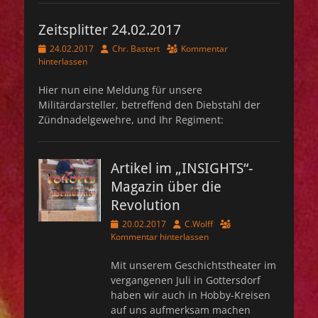
Zeitsplitter 24.02.2017
Veröffentlicht
Autor
24.02.2017
Chr. Bastert
Kommentar
am
hinterlassen
Hier nun eine Meldung für unsere
Militärdarsteller, betreffend den Diebstahl der
Zündnadelgewehre, und Ihr Regiment:
Artikel im „INSIGHTS“-
Magazin über die
Revolution
Veröffentlicht
Autor
20.02.2017
C.Wolff
am
Kommentar hinterlassen
Mit unserem Geschichtstheater im
vergangenen Juli in Gottersdorf
haben wir auch in Hobby-Kreisen
auf uns aufmerksam machen