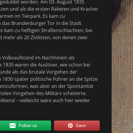
 geduldet worden. Am 03. August 1835
tzen und als die ersten Raketen und Kracher
armen im Tierpark. Es kam zu
h das Brandenburger Tor in die Stadt
es kam zu heftigen Straßenschlachten, bei
ehr als 20 Zivilisten, von denen zwei
n Volksaufstand im Nachhinein als
e 1835 waren die Auslöser, wie schon bei
ünde als das brutale Vorgehen der
 1830 später politische Führer an die Spitze
 umzuformen, was aber an der Spontanität
alen Vorgehen des Militärs scheiterte.
Abend – vielleicht wäre auch hier wieder
Follow us
Save