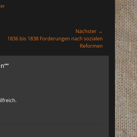
ter
Nächster →
er
1836 bis 1838 Forderungen nach sozialen
:
Reformen
n““
lfreich.