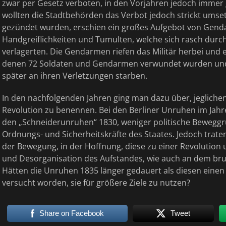
zwar per Gesetz verboten, in den Vorjahren jedoch immer
wollten die Stadtbehörden das Verbot jedoch strickt umse
gezündet wurden, erschien ein großes Aufgebot von Gend
Handgreiflichkeiten und Tumulten, welche sich rasch durc
verlagerten. Die Gendarmen riefen das Militär herbei und 
denen 72 Soldaten und Gendarmen verwundet wurden und m
später an ihren Verletzungen starben.
In den nachfolgenden Jahren ging man dazu über, jegliche
Revolution zu benennen. Bei den Berliner Unruhen im Jahr
den „Schneiderunruhen“ 1830, weniger politische Beweggr
Ordnungs- und Sicherheitskräfte des Staates. Jedoch traten
der Bewegung, in der Hoffnung, diese zu einer Revolution
und Desorganisation des Aufstandes, wie auch an dem brut
Hätten die Unruhen 1835 länger gedauert als diesen einen 
versucht worden, sie für größere Ziele zu nutzen?
Share on Facebook
Tweet