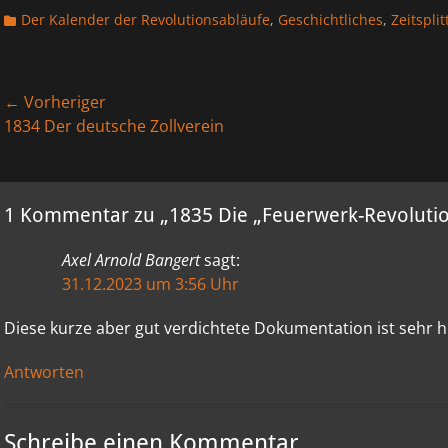
Kategorien
Der Kalender der Revolutionsabläufe
,
Geschichtliches
,
Zeitsplit
Beitragsnavigation
← Vorheriger
Vorheriger
Nächst
1834 Der deutsche Zollverein
Beitrag:
Beitrag
1 Kommentar zu „1835 Die „Feuerwerk-Revolutio
Axel Arnold Bangert
sagt:
31.12.2023 um 3:56 Uhr
Diese kurze aber gut verdichtete Dokumentation ist sehr hi
Antworten
Schreibe einen Kommentar