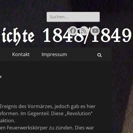
Suchen
8-1849
nach:
Facebook
Feed
YouTube
s
Kontakt
Impressum
Suchen
“
n Ereignis des Vormärzes, jedoch gab es hier
eformen. Im Gegenteil. Diese „Revolution“
aktion.
ten Feuerwerkskörper zu zünden. Dies war