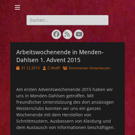
Webseite der IG
Lebendige
Suchen
nach:
Geschichte 1848-
Facebook
Feed
YouTube
1849
Arbeitswochenende in Menden-
Dahlsen 1. Advent 2015
Veröffentlicht
Autor
31.12.2015
C.Wolff
Kommentar hinterlassen
am
Am ersten Adventswochenende 2015 haben wir
uns in Menden-Dahlsen getroffen. Mit
freundlicher Unterstützung des dort ansässigen
Westernclubs konnten wir uns ein ganzes
Wochenende mit dem Herstellen von
Schnittmustern, Ausbessern von Kleidung und
dem Austausch von Informationen beschäftigen.