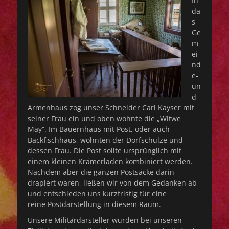
In
da
s
Ge
m
ei
nd
e-
un
d
Armenhaus zog unser Schneider Carl Kayser mit
seiner Frau ein und oben wohnte die „Witwe
May“. Im Bauernhaus mit Post, oder auch
Backfischhaus, wohnten der Dorfschulze und
dessen Frau. Die Post sollte ursprünglich mit
einem kleinen Krämerladen kombiniert werden.
Nachdem aber die ganzen Postsäcke darin
drapiert waren, ließen wir von dem Gedanken ab
und entschieden uns kurzfristig für eine
reine Postdarstellung in diesem Raum.
Unsere Militärdarsteller wurden bei unseren