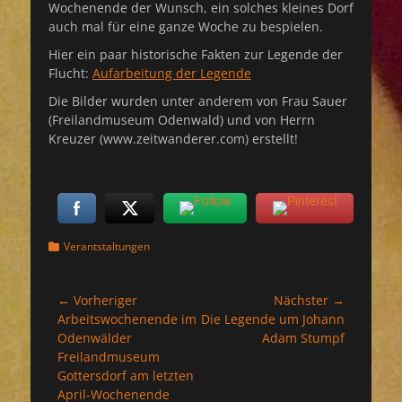
Wochenende der Wunsch, ein solches kleines Dorf
auch mal für eine ganze Woche zu bespielen.
Hier ein paar historische Fakten zur Legende der
Flucht:
Aufarbeitung der Legende
Die Bilder wurden unter anderem von Frau Sauer
(Freilandmuseum Odenwald) und von Herrn
Kreuzer (www.zeitwanderer.com) erstellt!
Kategorien
Verantstaltungen
Beitragsnavigation
← Vorheriger
Nächster →
Vorheriger
Nächster
Arbeitswochenende im
Die Legende um Johann
Beitrag:
Beitrag:
Odenwälder
Adam Stumpf
Freilandmuseum
Gottersdorf am letzten
April-Wochenende