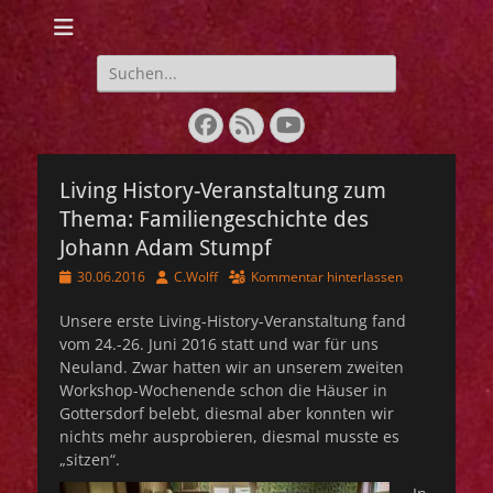
Webseite der IG
Lebendige
Suchen
nach:
Geschichte 1848-
Facebook
Feed
YouTube
1849
Living History-Veranstaltung zum
Thema: Familiengeschichte des
Johann Adam Stumpf
Veröffentlicht
Autor
30.06.2016
C.Wolff
Kommentar hinterlassen
am
Unsere erste Living-History-Veranstaltung fand
vom 24.-26. Juni 2016 statt und war für uns
Neuland. Zwar hatten wir an unserem zweiten
Workshop-Wochenende schon die Häuser in
Gottersdorf belebt, diesmal aber konnten wir
nichts mehr ausprobieren, diesmal musste es
„sitzen“.