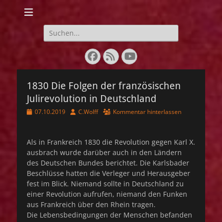
Webseite der IG
Lebendige
Suchen
nach:
Geschichte 1848-
Facebook
Feed
YouTube
1849
1830 Die Folgen der französischen
Julirevolution in Deutschland
Veröffentlicht
Autor
07.10.2019
C.Wolff
Kommentar hinterlassen
am
Als in Frankreich 1830 die Revolution gegen Karl X.
ausbrach wurde darüber auch in den Ländern
des Deutschen Bundes berichtet. Die Karlsbader
Beschlüsse hatten die Verleger und Herausgeber
fest im Blick. Niemand sollte in Deutschland zu
einer Revolution aufrufen, niemand den Funken
aus Frankreich über den Rhein tragen.
Die Lebensbedingungen der Menschen befanden