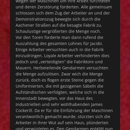
wegen der Maschinen um ihre Arbeit fürchteten
und deren Zerstörung forderten. Alle gemeinsam
schlossen sich dem Zug der Arbeiter an und der
Demonstrationszug bewegte sich durch die
Aachener Straßen auf die besagte Fabrik zu.
Schaulustige vergrößerten die Menge noch.
Vor den Toren forderte man dann rufend die
Auszahlung des gesamten Lohnes für Jacobi.
Einige Arbeiter versuchten auch in die Fabrik
einzudringen. Loyale Arbeiter verhinderten dies
jedoch und „verteidigten“ die Fabriktore und
Mauern. Herbeieilende Gendarmen versuchten
die Menge aufzulösen. Zwar wich die Menge
zurück, doch es flogen erste Steine gegen die
Uniformierten, die mit gezogenen Säbeln die
Aufständischen verfolgten, welche sich in die
Innenstadt bewegten, vor das Haus des
Industriellen und sehr wohlhabenden James
Cockerill. Da er für die Einführung der Maschinen
verantwortlich gemacht wurde, stürzten sich die
Arbeiter in ihrer Wut auf sein Haus, plünderten
und verwüsteten es. Den Gendarmen entglitt nun