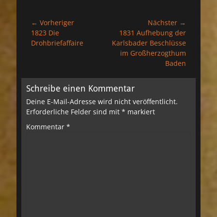
Beitragsnavigation
← Vorheriger
Nächster →
Vorheriger
Nächster
1823 Die
1831 Aufhebung der
Beitrag:
Beitrag:
Drohbriefaffaire
Karlsbader Beschlüsse
im Großherzogthum
Baden
Schreibe einen Kommentar
Deine E-Mail-Adresse wird nicht veröffentlicht.
Erforderliche Felder sind mit
*
markiert
Kommentar
*