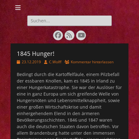
Webseite der IG
Lebendige
Suchen
nach:
Geschichte 1848-
Facebook
Feed
YouTube
1849
1845 Hunger!
Veröffentlicht
Autor
23.12.2019
C.Wolff
Kommentar hinterlassen
am
Bedingt durch die Kartoffelfäule, einem Pilzbefall
der essbaren Knollen, kam es 1845 in Irland zu
einer Hungerkatastrophe. Sie war der Auslöser für
eine in ganz Europa um sich greifende Welle von
Hungersnöten und Lebensmittelknappheit, sowie
einer großen Wirtschaftskrise und damit
einhergehendem Elend in den ärmeren
Bevölkerungsschichten. 1846 und 1847 waren
auch die deutschen Staaten davon betroffen. Vor
allem Brandenburg hatte unter den immensen